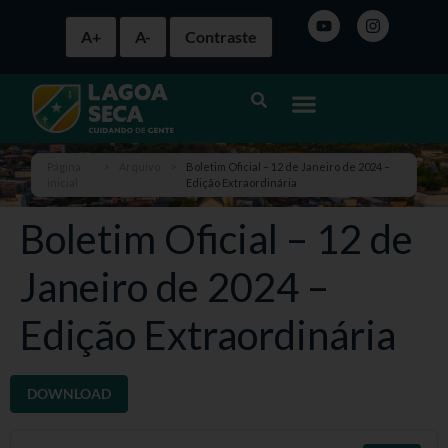
A+
A-
Contraste
Página
>
Arquivo
>
Boletim Oficial – 12 de Janeiro de 2024 –
inicial
Edição Extraordinária
Boletim Oficial – 12 de
Janeiro de 2024 –
Edição Extraordinária
DOWNLOAD