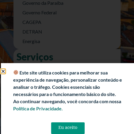
Governo da Paraíba
Governo Federal
CAGEPA
DETRAN
Energisa
Serviços
Nota Fiscal Eletrônica
Este site utiliza cookies para melhorar sua
e-SIC (Acesso a Informação)
experiência de navegação, personalizar conteúdo e
Transparência Fiscal
analisar o tráfego. Cookies essenciais são
necessários para o funcionamento básico do site.
História
Ao continuar navegando, você concorda com nossa
Informações Turísticas
Política de Privacidade.
Politica de Privacidade
Eu aceito