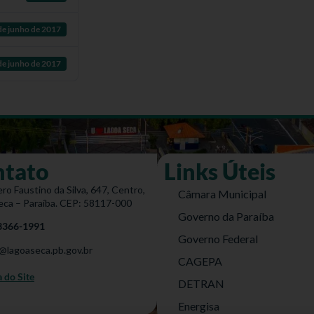
de junho de 2017
de junho de 2017
ntato
Links Úteis
ro Faustino da Silva, 647, Centro,
Câmara Municipal
eca – Paraíba. CEP: 58117-000
Governo da Paraíba
 3366-1991
Governo Federal
@lagoaseca.pb.gov.br
CAGEPA
do Site
DETRAN
Energisa