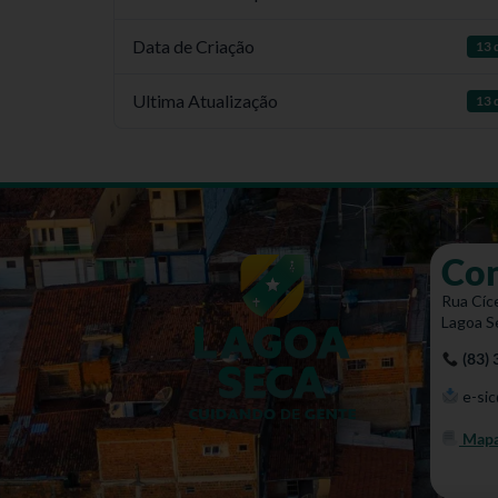
Data de Criação
13 
Ultima Atualização
13 
Co
Rua Cíce
Lagoa S
(83)
e-sic
Mapa 