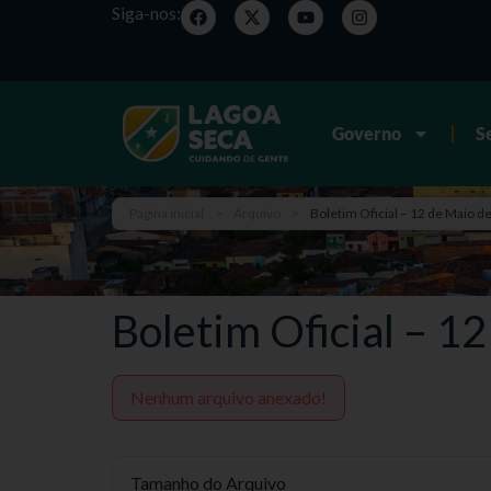
Siga-nos:
Governo
S
Página inicial
>
Arquivo
>
Boletim Oficial – 12 de Maio d
Boletim Oficial – 1
Nenhum arquivo anexado!
Tamanho do Arquivo