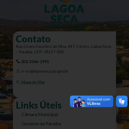
Contato
Rua Cícero Faustino da Silva, 647, Centro, Lagoa Seca
– Paraíba. CEP: 58117-000
(83) 3366-1991
e-sic@lagoaseca.pb.gov.br
Mapa do Site
Links Úteis
Câmara Municipal
Governo da Paraíba