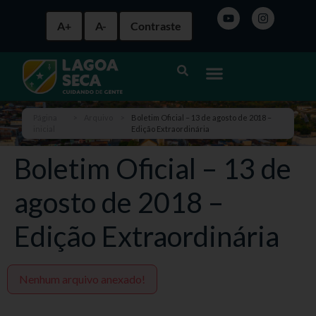
A+
A-
Contraste
Página
>
Arquivo
>
Boletim Oficial – 13 de agosto de 2018 –
inicial
Edição Extraordinária
Boletim Oficial – 13 de
agosto de 2018 –
Edição Extraordinária
Nenhum arquivo anexado!