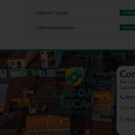
Data de Criação
13 de d
Ultima Atualização
13 de d
Co
Rua Cíce
Lagoa S
(83)
e-sic
Mapa 