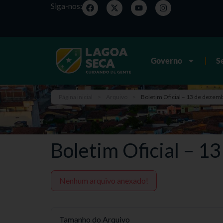
Siga-nos:
Governo
S
Página inicial
>
Arquivo
>
Boletim Oficial – 13 de dezemb
Boletim Oficial – 1
Nenhum arquivo anexado!
Tamanho do Arquivo