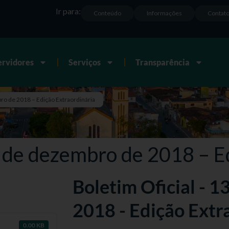
Ir para:
Conteúdo
Informações
Contat
ervidores
Serviços
Transparência
ro de 2018 – Edição Extraordinária
3 de dezembro de 2018 – E
Boletim Oficial - 
2018 - Edição Extr
0.00 KB