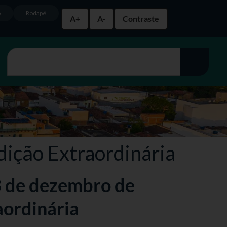
o
Rodapé
A+
A-
Contraste
dição Extraordinária
13 de dezembro de
aordinária