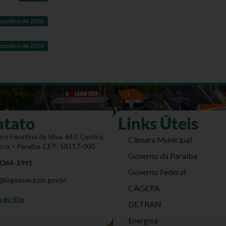
ezembro de 2018
ezembro de 2018
ntato
Links Úteis
ro Faustino da Silva, 647, Centro,
Câmara Municipal
eca – Paraíba. CEP: 58117-000
Governo da Paraíba
 3366-1991
Governo Federal
@lagoaseca.pb.gov.br
CAGEPA
do Site
DETRAN
Energisa