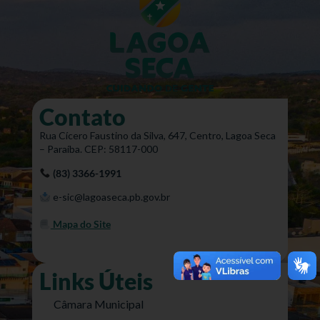
Contato
Rua Cícero Faustino da Silva, 647, Centro, Lagoa Seca
– Paraíba. CEP: 58117-000
(83) 3366-1991
e-sic@lagoaseca.pb.gov.br
Mapa do Site
Links Úteis
Câmara Municipal