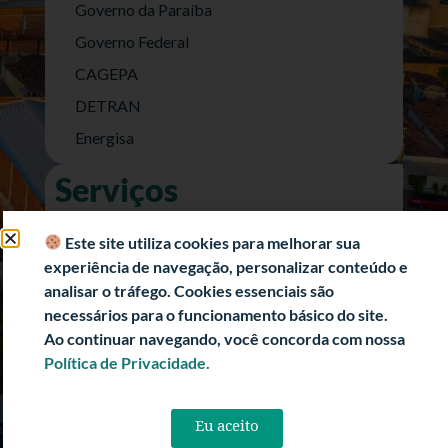
Governo da Paraíba
Governo Federal
CAGEPA
DETRAN
Energisa
Serviços
Nota Fiscal Eletrônica
Este site utiliza cookies para melhorar sua
e-SIC (Acesso a Informação)
experiência de navegação, personalizar conteúdo e
Transparência Fiscal
analisar o tráfego. Cookies essenciais são
necessários para o funcionamento básico do site.
História
Ao continuar navegando, você concorda com nossa
Informações Turísticas
Política de Privacidade.
Politica de Privacidade
Eu aceito