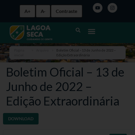
A+
A-
Contraste
Página
>
Arquivo
>
Boletim Oficial – 13 de Junho de 2022 –
inicial
Edição Extraordinária
Boletim Oficial – 13 de
Junho de 2022 –
Edição Extraordinária
DOWNLOAD