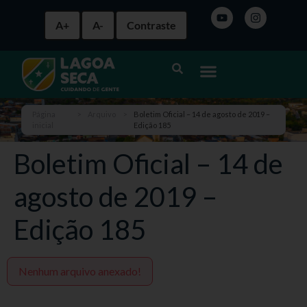
A+
A-
Contraste
Página
>
Arquivo
>
Boletim Oficial – 14 de agosto de 2019 –
inicial
Edição 185
Boletim Oficial – 14 de
agosto de 2019 –
Edição 185
Nenhum arquivo anexado!