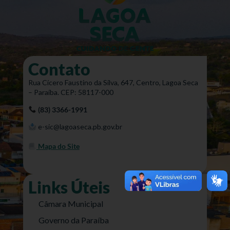
Contato
Rua Cícero Faustino da Silva, 647, Centro, Lagoa Seca
– Paraíba. CEP: 58117-000
(83) 3366-1991
e-sic@lagoaseca.pb.gov.br
Mapa do Site
Links Úteis
Câmara Municipal
Governo da Paraíba