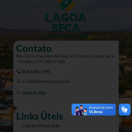
Contato
Rua Cícero Faustino da Silva, 647, Centro, Lagoa Seca
– Paraíba. CEP: 58117-000
(83) 3366-1991
e-sic@lagoaseca.pb.gov.br
Mapa do Site
Links Úteis
Câmara Municipal