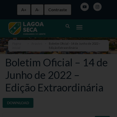
A+
A-
Contraste
Página
>
Arquivo
>
Boletim Oficial – 14 de Junho de 2022 –
inicial
Edição Extraordinária
Boletim Oficial – 14 de
Junho de 2022 –
Edição Extraordinária
DOWNLOAD