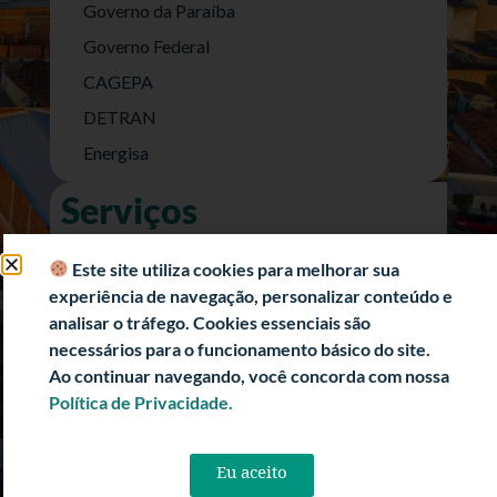
Governo da Paraíba
Governo Federal
CAGEPA
DETRAN
Energisa
Serviços
Nota Fiscal Eletrônica
Este site utiliza cookies para melhorar sua
e-SIC (Acesso a Informação)
experiência de navegação, personalizar conteúdo e
Transparência Fiscal
analisar o tráfego. Cookies essenciais são
necessários para o funcionamento básico do site.
História
Ao continuar navegando, você concorda com nossa
Informações Turísticas
Política de Privacidade.
Politica de Privacidade
Eu aceito