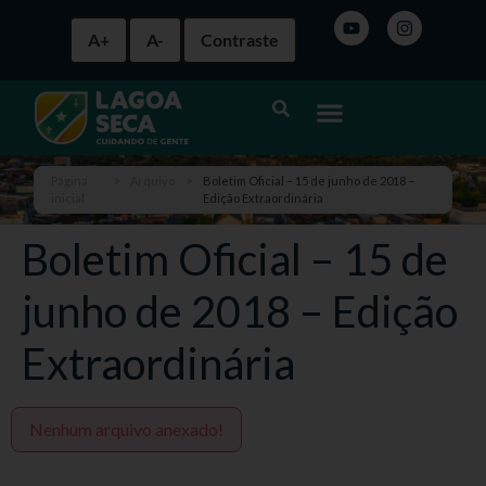
A+
A-
Contraste
Página
>
Arquivo
>
Boletim Oficial – 15 de junho de 2018 –
inicial
Edição Extraordinária
Boletim Oficial – 15 de
junho de 2018 – Edição
Extraordinária
Nenhum arquivo anexado!