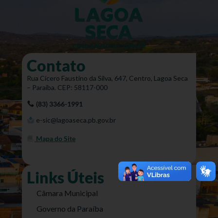
Contato
Rua Cícero Faustino da Silva, 647, Centro, Lagoa Seca
– Paraíba. CEP: 58117-000
(83) 3366-1991
e-sic@lagoaseca.pb.gov.br
Mapa do Site
Links Úteis
Câmara Municipal
Governo da Paraíba