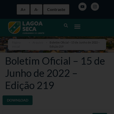
A+
A-
Contraste
Página
>
Arquivo
>
Boletim Oficial – 15 de Junho de 2022 –
inicial
Edição 219
Boletim Oficial – 15 de
Junho de 2022 –
Edição 219
DOWNLOAD