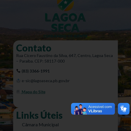
Contato
Rua Cícero Faustino da Silva, 647, Centro, Lagoa Seca
– Paraíba. CEP: 58117-000
(83) 3366-1991
e-sic@lagoaseca.pb.gov.br
Mapa do Site
Links Úteis
Câmara Municipal