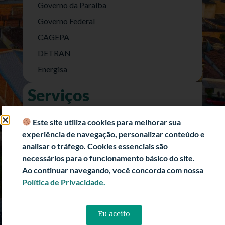
Governo da Paraíba
Governo Federal
CAGEPA
DETRAN
Energisa
Serviços
Nota Fiscal Eletrônica
Este site utiliza cookies para melhorar sua
e-SIC (Acesso a Informação)
experiência de navegação, personalizar conteúdo e
Transparência Fiscal
analisar o tráfego. Cookies essenciais são
necessários para o funcionamento básico do site.
História
Ao continuar navegando, você concorda com nossa
Informações Turísticas
Política de Privacidade.
Politica de Privacidade
Eu aceito