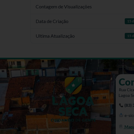
Contagem de Visualizações
Data de Criação
15 d
Ultima Atualização
15 d
Co
Rua Cíce
Lagoa S
(83)
e-sic
Mapa 