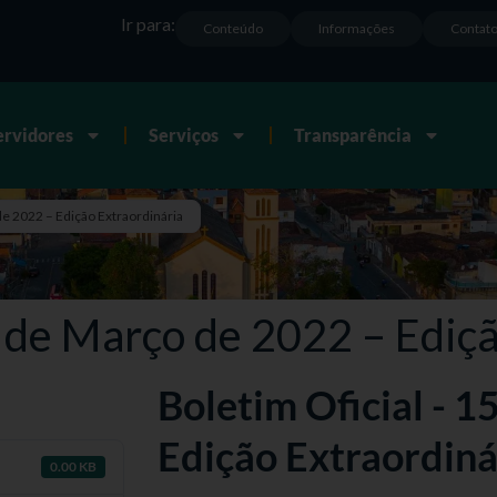
Ir para:
Conteúdo
Informações
Contat
ervidores
Serviços
Transparência
de 2022 – Edição Extraordinária
5 de Março de 2022 – Ediç
Boletim Oficial - 1
Edição Extraordiná
0.00 KB