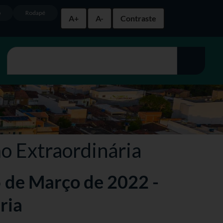
o
Rodapé
A+
A-
Contraste
ão Extraordinária
5 de Março de 2022 -
ria