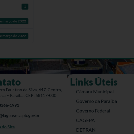
1
e março de 2022
e março de 2022
ntato
Links Úteis
ro Faustino da Silva, 647, Centro,
Câmara Municipal
eca – Paraíba. CEP: 58117-000
Governo da Paraíba
 3366-1991
Governo Federal
@lagoaseca.pb.gov.br
CAGEPA
do Site
DETRAN