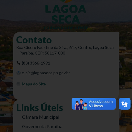
Contato
Rua Cícero Faustino da Silva, 647, Centro, Lagoa Seca
– Paraíba. CEP: 58117-000
(83) 3366-1991
e-sic@lagoaseca.pb.gov.br
Mapa do Site
Links Úteis
Câmara Municipal
Governo da Paraíba