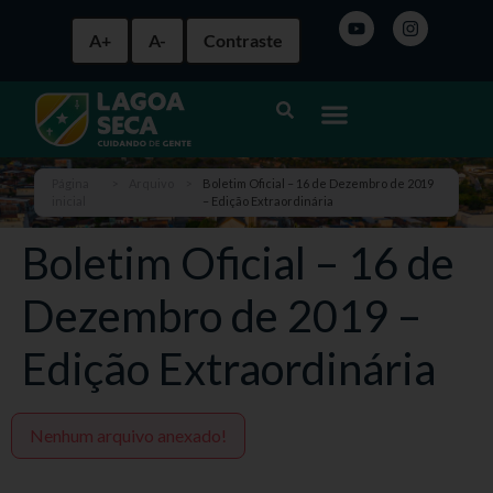
A+
A-
Contraste
Página
>
Arquivo
>
Boletim Oficial – 16 de Dezembro de 2019
inicial
– Edição Extraordinária
Boletim Oficial – 16 de
Dezembro de 2019 –
Edição Extraordinária
Nenhum arquivo anexado!