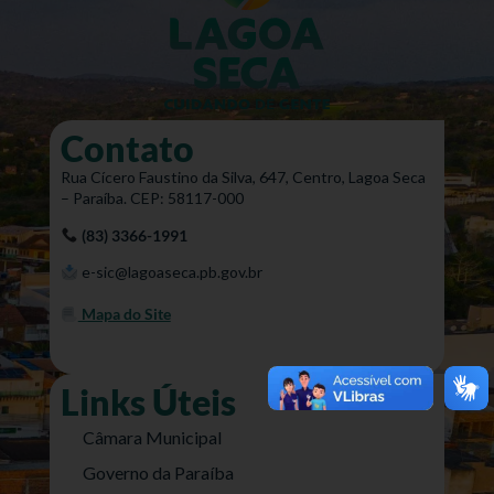
Contato
Rua Cícero Faustino da Silva, 647, Centro, Lagoa Seca
– Paraíba. CEP: 58117-000
(83) 3366-1991
e-sic@lagoaseca.pb.gov.br
Mapa do Site
Links Úteis
Câmara Municipal
Governo da Paraíba