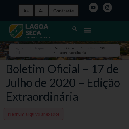
A+
A-
Contraste
Página
>
Arquivo
>
Boletim Oficial – 17 de Julho de 2020 –
inicial
Edição Extraordinária
Boletim Oficial – 17 de
Julho de 2020 – Edição
Extraordinária
Nenhum arquivo anexado!