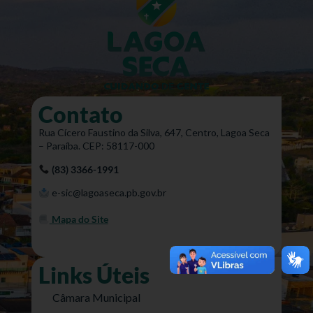
Contato
Rua Cícero Faustino da Silva, 647, Centro, Lagoa Seca
– Paraíba. CEP: 58117-000
(83) 3366-1991
e-sic@lagoaseca.pb.gov.br
Mapa do Site
Links Úteis
Câmara Municipal