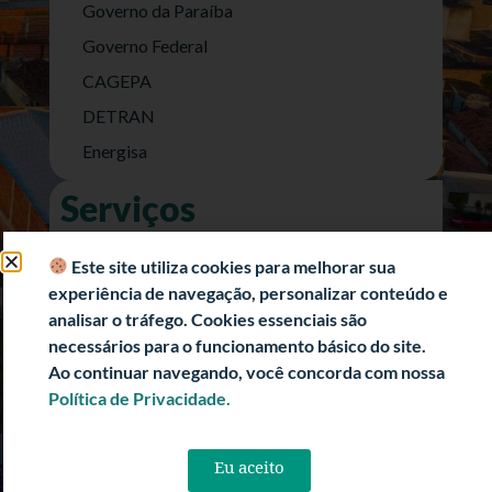
Governo da Paraíba
Governo Federal
CAGEPA
DETRAN
Energisa
Serviços
Nota Fiscal Eletrônica
Este site utiliza cookies para melhorar sua
e-SIC (Acesso a Informação)
experiência de navegação, personalizar conteúdo e
Transparência Fiscal
analisar o tráfego. Cookies essenciais são
necessários para o funcionamento básico do site.
História
Ao continuar navegando, você concorda com nossa
Informações Turísticas
Política de Privacidade.
Politica de Privacidade
Eu aceito