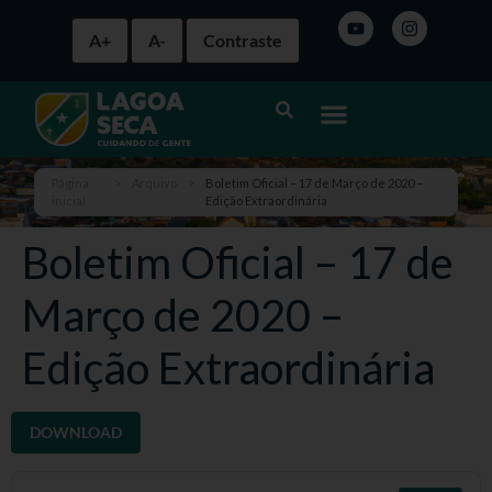
A+
A-
Contraste
Página
>
Arquivo
>
Boletim Oficial – 17 de Março de 2020 –
inicial
Edição Extraordinária
Boletim Oficial – 17 de
Março de 2020 –
Edição Extraordinária
DOWNLOAD