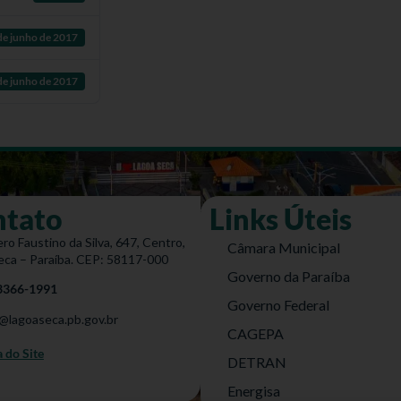
de junho de 2017
de junho de 2017
ntato
Links Úteis
ro Faustino da Silva, 647, Centro,
Câmara Municipal
eca – Paraíba. CEP: 58117-000
Governo da Paraíba
 3366-1991
Governo Federal
@lagoaseca.pb.gov.br
CAGEPA
do Site
DETRAN
Energisa