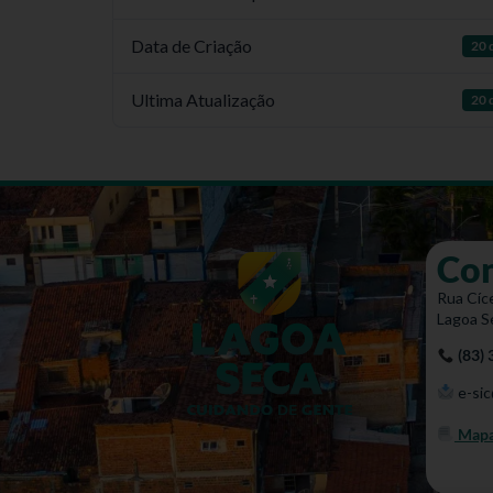
Data de Criação
20 
Ultima Atualização
20 
Co
Rua Cíce
Lagoa S
(83)
e-sic
Mapa 