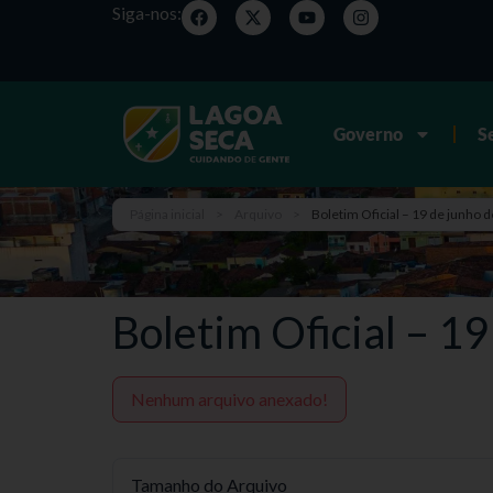
Siga-nos:
Governo
S
Página inicial
>
Arquivo
>
Boletim Oficial – 19 de junho 
Boletim Oficial – 1
Nenhum arquivo anexado!
Tamanho do Arquivo