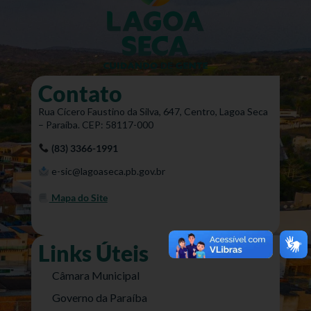
Contato
Rua Cícero Faustino da Silva, 647, Centro, Lagoa Seca
– Paraíba. CEP: 58117-000
(83) 3366-1991
e-sic@lagoaseca.pb.gov.br
Mapa do Site
Links Úteis
Câmara Municipal
Governo da Paraíba