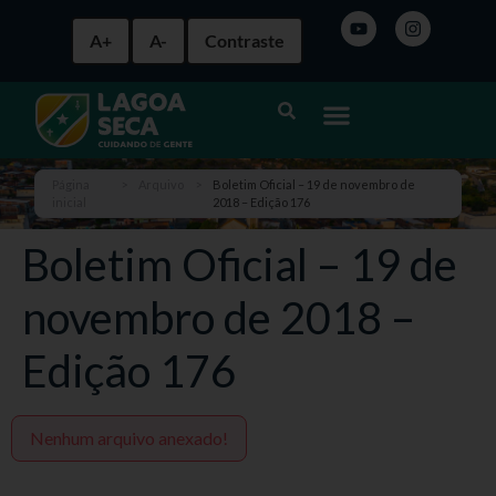
A+
A-
Contraste
Página
>
Arquivo
>
Boletim Oficial – 19 de novembro de
inicial
2018 – Edição 176
Boletim Oficial – 19 de
novembro de 2018 –
Edição 176
Nenhum arquivo anexado!