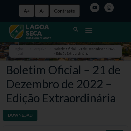
A+
A-
Contraste
Página
>
Arquivo
>
Boletim Oficial – 21 de Dezembro de 2022
inicial
– Edição Extraordinária
Boletim Oficial – 21 de
Dezembro de 2022 –
Edição Extraordinária
DOWNLOAD