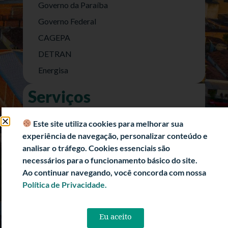
Governo da Paraíba
Governo Federal
CAGEPA
DETRAN
Energisa
Serviços
Nota Fiscal Eletrônica
Este site utiliza cookies para melhorar sua
e-SIC (Acesso a Informação)
experiência de navegação, personalizar conteúdo e
Transparência Fiscal
analisar o tráfego. Cookies essenciais são
necessários para o funcionamento básico do site.
História
Ao continuar navegando, você concorda com nossa
Informações Turísticas
Política de Privacidade.
Politica de Privacidade
Eu aceito