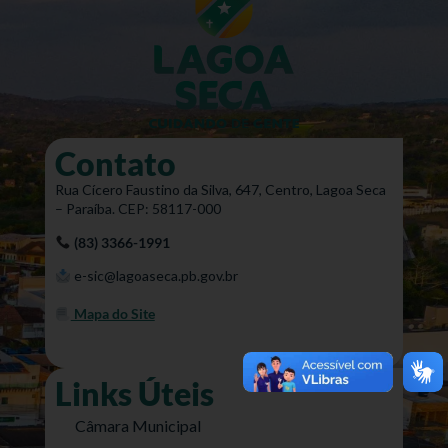
Contato
Rua Cícero Faustino da Silva, 647, Centro, Lagoa Seca
– Paraíba. CEP: 58117-000
(83) 3366-1991
e-sic@lagoaseca.pb.gov.br
Mapa do Site
Links Úteis
Câmara Municipal