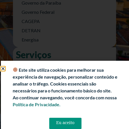
Governo da Paraíba
Governo Federal
CAGEPA
DETRAN
Energisa
Serviços
Nota Fiscal Eletrônica
Este site utiliza cookies para melhorar sua
e-SIC (Acesso a Informação)
experiência de navegação, personalizar conteúdo e
Transparência Fiscal
analisar o tráfego. Cookies essenciais são
necessários para o funcionamento básico do site.
História
Ao continuar navegando, você concorda com nossa
Informações Turísticas
Política de Privacidade.
Politica de Privacidade
Eu aceito