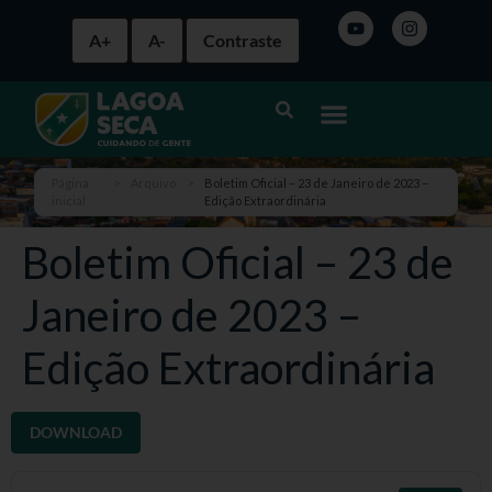
A+
A-
Contraste
Página
>
Arquivo
>
Boletim Oficial – 23 de Janeiro de 2023 –
inicial
Edição Extraordinária
Boletim Oficial – 23 de
Janeiro de 2023 –
Edição Extraordinária
DOWNLOAD