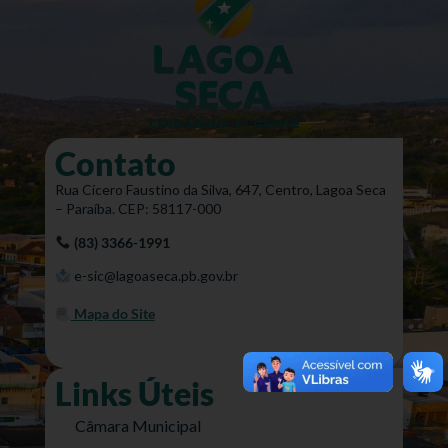
Contato
Rua Cícero Faustino da Silva, 647, Centro, Lagoa Seca
– Paraíba. CEP: 58117-000
(83) 3366-1991
e-sic@lagoaseca.pb.gov.br
Mapa do Site
Links Úteis
Câmara Municipal