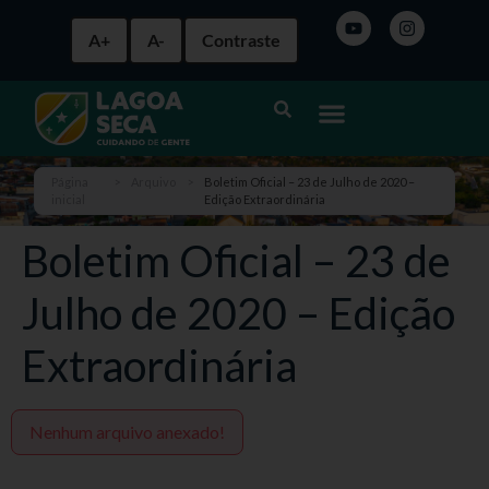
A+
A-
Contraste
Página
>
Arquivo
>
Boletim Oficial – 23 de Julho de 2020 –
inicial
Edição Extraordinária
Boletim Oficial – 23 de
Julho de 2020 – Edição
Extraordinária
Nenhum arquivo anexado!