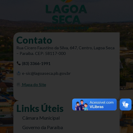
Contato
Rua Cícero Faustino da Silva, 647, Centro, Lagoa Seca
– Paraíba. CEP: 58117-000
(83) 3366-1991
e-sic@lagoaseca.pb.gov.br
Mapa do Site
Links Úteis
Câmara Municipal
Governo da Paraíba