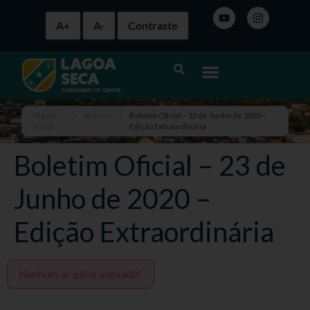
A+
A-
Contraste
Página
>
Arquivo
>
Boletim Oficial – 23 de Junho de 2020 –
inicial
Edição Extraordinária
Boletim Oficial – 23 de
Junho de 2020 –
Edição Extraordinária
Nenhum arquivo anexado!