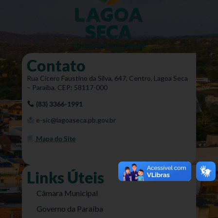
Contato
Rua Cícero Faustino da Silva, 647, Centro, Lagoa Seca
– Paraíba. CEP: 58117-000
(83) 3366-1991
e-sic@lagoaseca.pb.gov.br
Mapa do Site
Links Úteis
Câmara Municipal
Governo da Paraíba