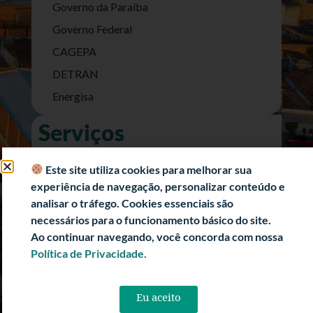
Governo da Paraíba
Governo Federal
CAGEPA
DETRAN
Energisa
Serviços
Nota Fiscal Eletrônica
Este site utiliza cookies para melhorar sua
e-SIC (Acesso a Informação)
experiência de navegação, personalizar conteúdo e
Transparência Fiscal
analisar o tráfego. Cookies essenciais são
necessários para o funcionamento básico do site.
História
Ao continuar navegando, você concorda com nossa
Informações Turísticas
Política de Privacidade.
Politica de Privacidade
Eu aceito