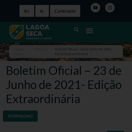
A+
A-
Contraste
Página
>
Arquivo
>
Boletim Oficial – 23 de Junho de 2021-
inicial
Edição Extraordinária
Boletim Oficial – 23 de
Junho de 2021- Edição
Extraordinária
DOWNLOAD