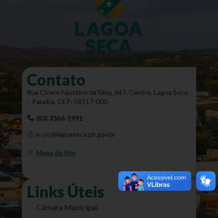
Contato
Rua Cícero Faustino da Silva, 647, Centro, Lagoa Seca
– Paraíba. CEP: 58117-000
(83) 3366-1991
e-sic@lagoaseca.pb.gov.br
Mapa do Site
Links Úteis
Câmara Municipal