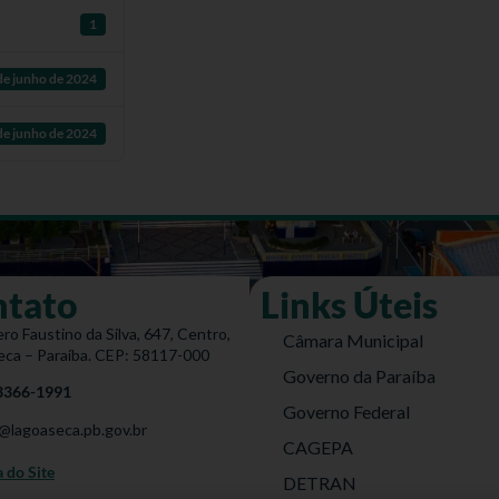
1
de junho de 2024
de junho de 2024
ntato
Links Úteis
ro Faustino da Silva, 647, Centro,
Câmara Municipal
eca – Paraíba. CEP: 58117-000
Governo da Paraíba
 3366-1991
Governo Federal
@lagoaseca.pb.gov.br
CAGEPA
do Site
DETRAN