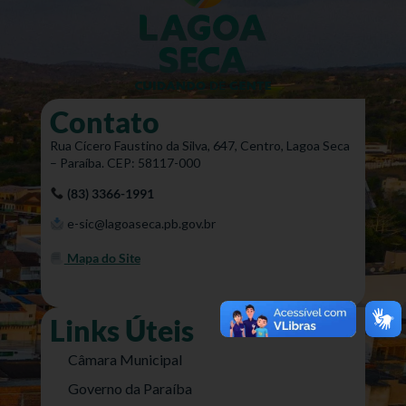
Contato
Rua Cícero Faustino da Silva, 647, Centro, Lagoa Seca
– Paraíba. CEP: 58117-000
(83) 3366-1991
e-sic@lagoaseca.pb.gov.br
Mapa do Site
Links Úteis
Câmara Municipal
Governo da Paraíba