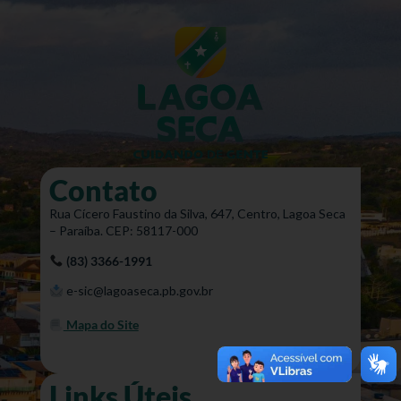
Contato
Rua Cícero Faustino da Silva, 647, Centro, Lagoa Seca
– Paraíba. CEP: 58117-000
(83) 3366-1991
e-sic@lagoaseca.pb.gov.br
Mapa do Site
Links Úteis