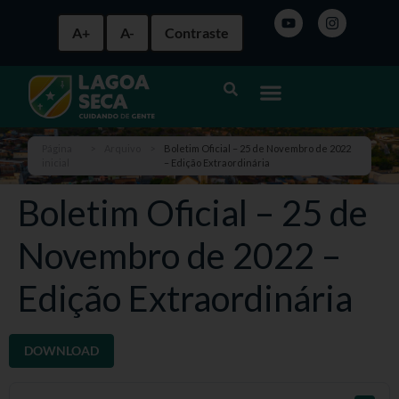
A+
A-
Contraste
Página
>
Arquivo
>
Boletim Oficial – 25 de Novembro de 2022
inicial
– Edição Extraordinária
Boletim Oficial – 25 de
Novembro de 2022 –
Edição Extraordinária
DOWNLOAD