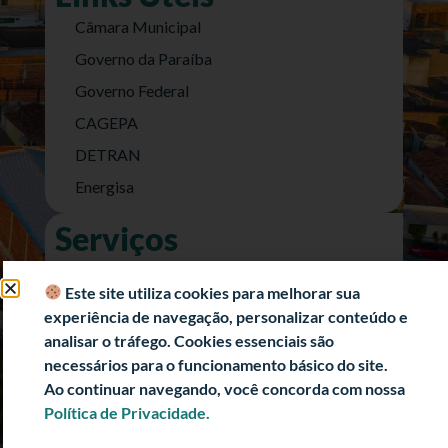
Câmara Municipal
Governo da Paraíba
Governo Federal
CAGEPA
DETRAN
Energisa
Serviços
Nota Fiscal Eletrônica
Este site utiliza cookies para melhorar sua
e-SIC (Acesso a Informação)
experiência de navegação, personalizar conteúdo e
Transparência Fiscal
analisar o tráfego. Cookies essenciais são
necessários para o funcionamento básico do site.
História
Ao continuar navegando, você concorda com nossa
Informações Turísticas
Política de Privacidade.
Politica de Privacidade