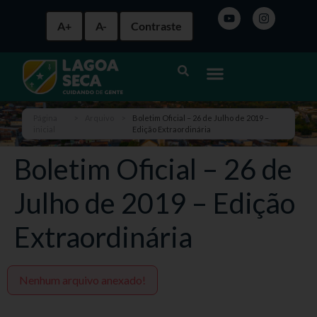
A+
A-
Contraste
Página
>
Arquivo
>
Boletim Oficial – 26 de Julho de 2019 –
inicial
Edição Extraordinária
Boletim Oficial – 26 de
Julho de 2019 – Edição
Extraordinária
Nenhum arquivo anexado!