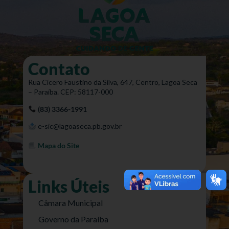
Contato
Rua Cícero Faustino da Silva, 647, Centro, Lagoa Seca
– Paraíba. CEP: 58117-000
(83) 3366-1991
e-sic@lagoaseca.pb.gov.br
Mapa do Site
Links Úteis
Câmara Municipal
Governo da Paraíba