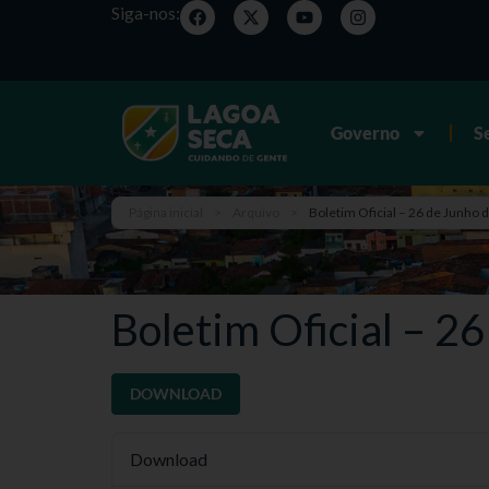
Siga-nos:
Governo
S
Página inicial
>
Arquivo
>
Boletim Oficial – 26 de Junho 
Boletim Oficial – 2
DOWNLOAD
Download