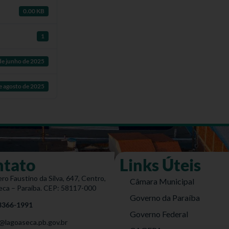
0.00 KB
1
de junho de 2025
e agosto de 2025
ntato
Links Úteis
ro Faustino da Silva, 647, Centro,
Câmara Municipal
eca – Paraíba. CEP: 58117-000
Governo da Paraíba
 3366-1991
Governo Federal
@lagoaseca.pb.gov.br