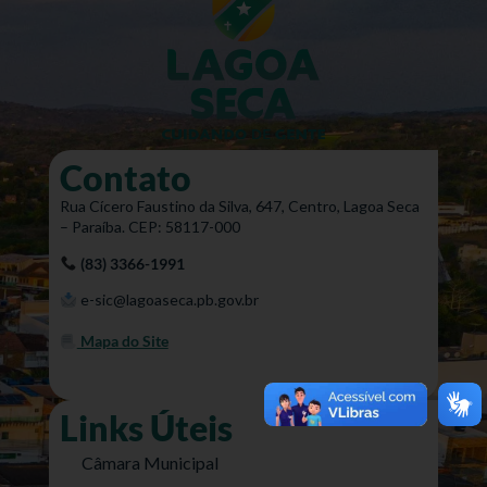
Contato
Rua Cícero Faustino da Silva, 647, Centro, Lagoa Seca
– Paraíba. CEP: 58117-000
(83) 3366-1991
e-sic@lagoaseca.pb.gov.br
Mapa do Site
Links Úteis
Câmara Municipal