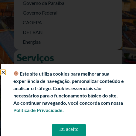
Governo da Paraíba
Governo Federal
CAGEPA
DETRAN
Energisa
Serviços
Nota Fiscal Eletrônica
Este site utiliza cookies para melhorar sua
e-SIC (Acesso a Informação)
experiência de navegação, personalizar conteúdo e
Transparência Fiscal
analisar o tráfego. Cookies essenciais são
necessários para o funcionamento básico do site.
História
Ao continuar navegando, você concorda com nossa
Informações Turísticas
Política de Privacidade.
Politica de Privacidade
Eu aceito