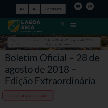
A+
A-
Contraste
Página
>
Arquivo
>
Boletim Oficial – 28 de agosto de 2018 –
inicial
Edição Extraordinária
Boletim Oficial – 28 de
agosto de 2018 –
Edição Extraordinária
Nenhum arquivo anexado!