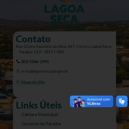
Contato
Rua Cícero Faustino da Silva, 647, Centro, Lagoa Seca
– Paraíba. CEP: 58117-000
(83) 3366-1991
e-sic@lagoaseca.pb.gov.br
Mapa do Site
Links Úteis
Câmara Municipal
Governo da Paraíba