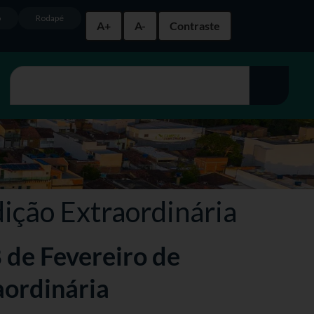
o
Rodapé
A+
A-
Contraste
dição Extraordinária
8 de Fevereiro de
aordinária