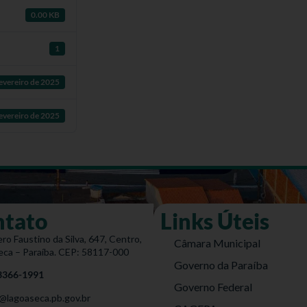
0.00 KB
1
fevereiro de 2025
fevereiro de 2025
ntato
Links Úteis
ro Faustino da Silva, 647, Centro,
Câmara Municipal
eca – Paraíba. CEP: 58117-000
Governo da Paraíba
 3366-1991
Governo Federal
@lagoaseca.pb.gov.br