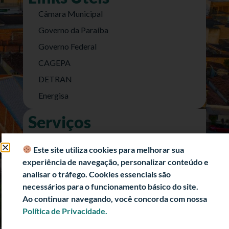
Câmara Municipal
Governo da Paraíba
Governo Federal
CAGEPA
DETRAN
Energisa
Serviços
Nota Fiscal Eletrônica
Este site utiliza cookies para melhorar sua
e-SIC (Acesso a Informação)
experiência de navegação, personalizar conteúdo e
Transparência Fiscal
analisar o tráfego. Cookies essenciais são
necessários para o funcionamento básico do site.
História
Ao continuar navegando, você concorda com nossa
Informações Turísticas
Política de Privacidade.
Politica de Privacidade