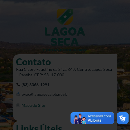
Contato
Rua Cícero Faustino da Silva, 647, Centro, Lagoa Seca
– Paraíba. CEP: 58117-000
(83) 3366-1991
e-sic@lagoaseca.pb.gov.br
Mapa do Site
Links Úteis