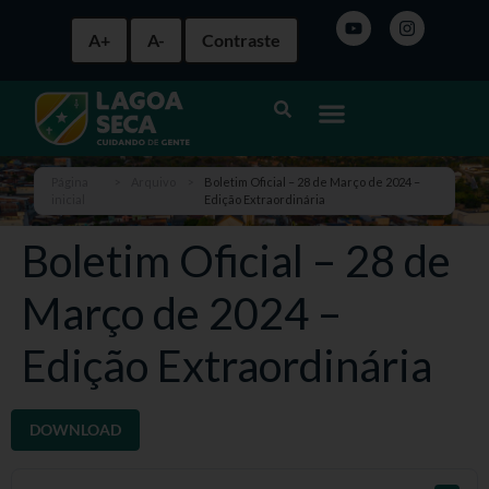
A+
A-
Contraste
Página
>
Arquivo
>
Boletim Oficial – 28 de Março de 2024 –
inicial
Edição Extraordinária
Boletim Oficial – 28 de
Março de 2024 –
Edição Extraordinária
DOWNLOAD