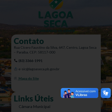
Contato
Rua Cícero Faustino da Silva, 647, Centro, Lagoa Seca
– Paraíba. CEP: 58117-000
(83) 3366-1991
e-sic@lagoaseca.pb.gov.br
Mapa do Site
Links Úteis
Câmara Municipal