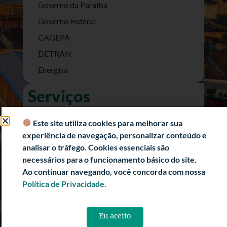
Governo da Paraíba
Governo Federal
CAGEPA
DETRAN
Energisa
Serviços
Nota Fiscal Eletrônica
Este site utiliza cookies para melhorar sua
e-SIC (Acesso a Informação)
experiência de navegação, personalizar conteúdo e
Transparência Fiscal
analisar o tráfego. Cookies essenciais são
necessários para o funcionamento básico do site.
História
Ao continuar navegando, você concorda com nossa
Informações Turísticas
Política de Privacidade.
Politica de Privacidade
Eu aceito