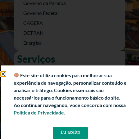
Governo da Paraíba
Governo Federal
CAGEPA
DETRAN
Energisa
Serviços
Nota Fiscal Eletrônica
Este site utiliza cookies para melhorar sua
e-SIC (Acesso a Informação)
experiência de navegação, personalizar conteúdo e
Transparência Fiscal
analisar o tráfego. Cookies essenciais são
necessários para o funcionamento básico do site.
História
Ao continuar navegando, você concorda com nossa
Informações Turísticas
Política de Privacidade.
Politica de Privacidade
Eu aceito