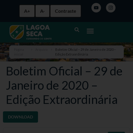
A+
A-
Contraste
Página
>
Arquivo
>
Boletim Oficial – 29 de Janeiro de 2020 –
inicial
Edição Extraordinária
Boletim Oficial – 29 de
Janeiro de 2020 –
Edição Extraordinária
DOWNLOAD