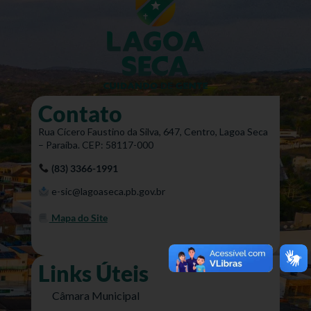
Contato
Rua Cícero Faustino da Silva, 647, Centro, Lagoa Seca
– Paraíba. CEP: 58117-000
(83) 3366-1991
e-sic@lagoaseca.pb.gov.br
Mapa do Site
Links Úteis
Câmara Municipal