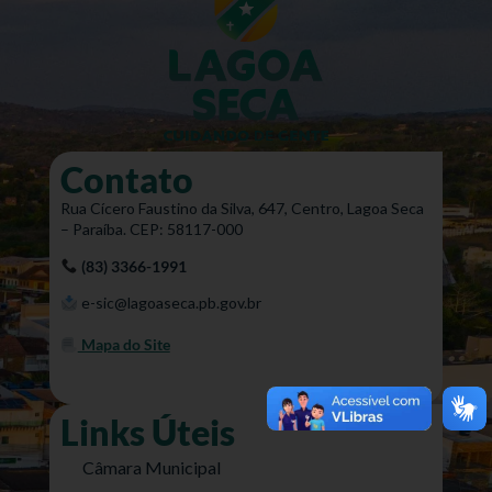
Contato
Rua Cícero Faustino da Silva, 647, Centro, Lagoa Seca
– Paraíba. CEP: 58117-000
(83) 3366-1991
e-sic@lagoaseca.pb.gov.br
Mapa do Site
Links Úteis
Câmara Municipal