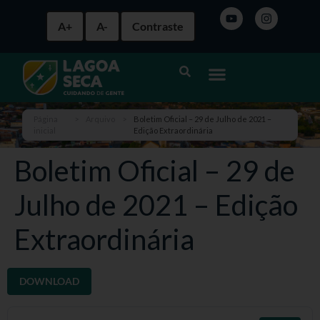
A+
A-
Contraste
Página
>
Arquivo
>
Boletim Oficial – 29 de Julho de 2021 –
inicial
Edição Extraordinária
Boletim Oficial – 29 de
Julho de 2021 – Edição
Extraordinária
DOWNLOAD