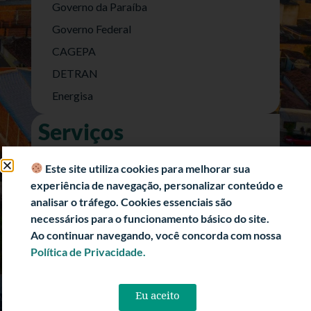
Governo da Paraíba
Governo Federal
CAGEPA
DETRAN
Energisa
Serviços
Nota Fiscal Eletrônica
Este site utiliza cookies para melhorar sua
e-SIC (Acesso a Informação)
experiência de navegação, personalizar conteúdo e
Transparência Fiscal
analisar o tráfego. Cookies essenciais são
necessários para o funcionamento básico do site.
História
Ao continuar navegando, você concorda com nossa
Informações Turísticas
Política de Privacidade.
Politica de Privacidade
Eu aceito