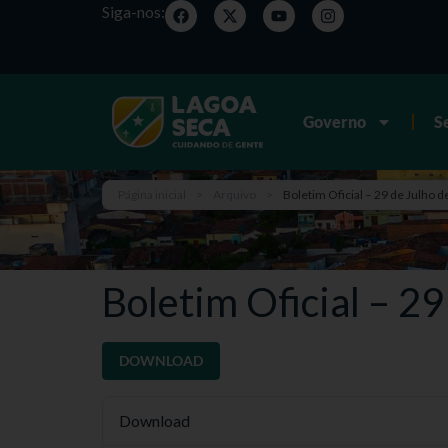
Siga-nos:
Governo
S
Página inicial
>
Arquivo
>
Boletim Oficial – 29 de Julho d
Boletim Oficial – 2
DOWNLOAD
Download