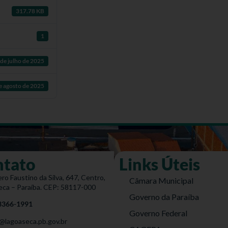
317.78 KB
1
de julho de 2025
e agosto de 2025
ntato
Links Úteis
ro Faustino da Silva, 647, Centro,
Câmara Municipal
eca – Paraíba. CEP: 58117-000
Governo da Paraíba
 3366-1991
Governo Federal
@lagoaseca.pb.gov.br