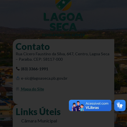
Contato
Rua Cícero Faustino da Silva, 647, Centro, Lagoa Seca
– Paraíba. CEP: 58117-000
(83) 3366-1991
e-sic@lagoaseca.pb.gov.br
Mapa do Site
Links Úteis
Câmara Municipal