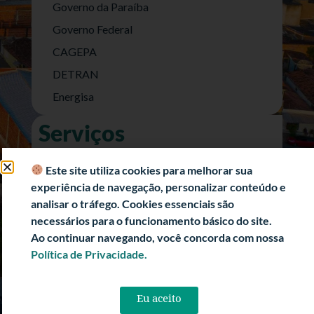
Governo da Paraíba
Governo Federal
CAGEPA
DETRAN
Energisa
Serviços
Nota Fiscal Eletrônica
Este site utiliza cookies para melhorar sua
e-SIC (Acesso a Informação)
experiência de navegação, personalizar conteúdo e
Transparência Fiscal
analisar o tráfego. Cookies essenciais são
necessários para o funcionamento básico do site.
História
Ao continuar navegando, você concorda com nossa
Informações Turísticas
Política de Privacidade.
Politica de Privacidade
Eu aceito