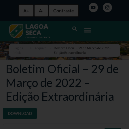
A+
A-
Contraste
Página
>
Arquivo
>
Boletim Oficial – 29 de Março de 2022 –
inicial
Edição Extraordinária
Boletim Oficial – 29 de
Março de 2022 –
Edição Extraordinária
DOWNLOAD