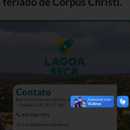
feriado de Corpus Christi.
Contato
Rua Cícero Faustino da Silva, 647, Centro, Lagoa Seca
– Paraíba. CEP: 58117-000
(83) 3366-1991
e-sic@lagoaseca.pb.gov.br