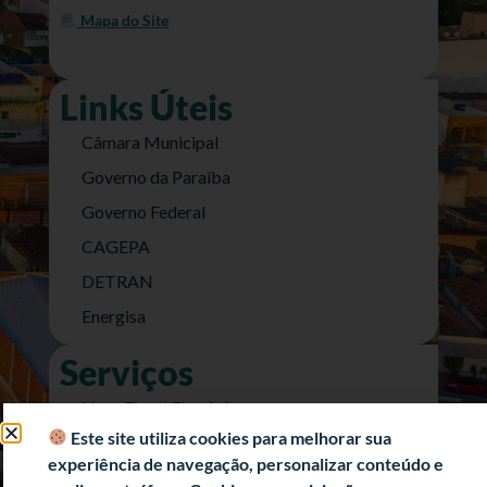
Mapa do Site
Links Úteis
Câmara Municipal
Governo da Paraíba
Governo Federal
CAGEPA
DETRAN
Energisa
Serviços
Nota Fiscal Eletrônica
Este site utiliza cookies para melhorar sua
e-SIC (Acesso a Informação)
experiência de navegação, personalizar conteúdo e
Transparência Fiscal