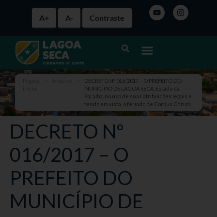
A+
A-
Contraste
Página
>
Arquivo
>
DECRETO Nº 016/2017 – O PREFEITO DO
inicial
MUNICÍPIO DE LAGOA SECA, Estado da
Paraíba, no uso de suas atribuições legais e
tendo em vista, o feriado de Corpus Christi.
DECRETO Nº
016/2017 – O
PREFEITO DO
MUNICÍPIO DE