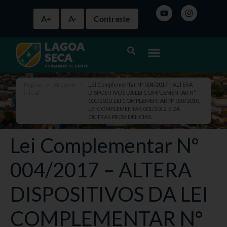
A+
A-
Contraste
Página
>
Arquivo
>
Lei Complementar Nº 004/2017 – ALTERA
inicial
DISPOSITIVOS DA LEI COMPLEMENTAR N°
001/2010, LEI COMPLEMENTAR Nº 003/2010,
LEI COMPLEMENTAR 001/2012, E DÁ
OUTRAS PROVIDÊNCIAS.
Lei Complementar Nº
004/2017 – ALTERA
DISPOSITIVOS DA LEI
COMPLEMENTAR N°