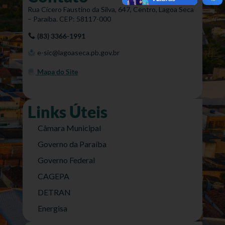
Rua Cícero Faustino da Silva, 647, Centro, Lagoa Seca
– Paraíba. CEP: 58117-000
(83) 3366-1991
e-sic@lagoaseca.pb.gov.br
Mapa do Site
Links Úteis
Câmara Municipal
Governo da Paraíba
Governo Federal
CAGEPA
DETRAN
Energisa