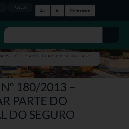
o
Rodapé
A+
A-
Contraste
DO IMÓVEL PÚBLICO AO INSTITUTO NACIONAL DO SEGURO
Nº 180/2013 –
AR PARTE DO
AL DO SEGURO