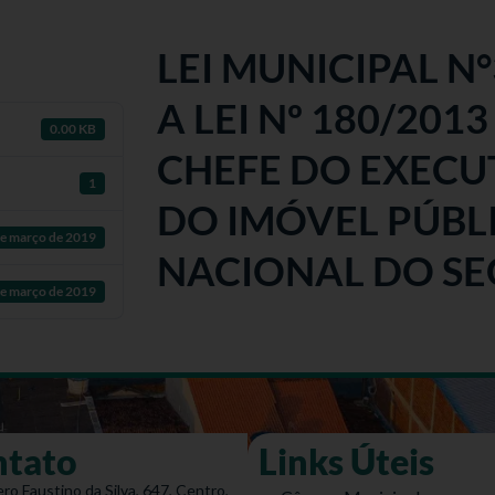
LEI MUNICIPAL N
A LEI Nº 180/201
0.00 KB
CHEFE DO EXECU
1
DO IMÓVEL PÚBL
e março de 2019
NACIONAL DO SEG
e março de 2019
ntato
Links Úteis
ro Faustino da Silva, 647, Centro,