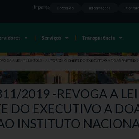
Ir para:
Conteúdo
Informações
Contat
ervidores
Serviços
Transparência
REVOGA A LEI Nº 180/2013 – AUTORIZA O CHEFE DO EXECUTIVO A DOAR PARTE 
11/2019 -REVOGA A LEI 
E DO EXECUTIVO A DO
AO INSTITUTO NACION