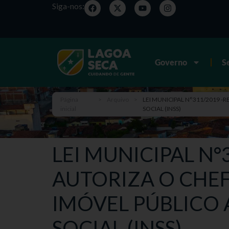
Siga-nos:
Governo
S
Página
>
Arquivo
>
LEI MUNICIPAL N°311/2019 -
inicial
SOCIAL (INSS)
LEI MUNICIPAL N°3
AUTORIZA O CHEF
IMÓVEL PÚBLICO 
SOCIAL (INSS)