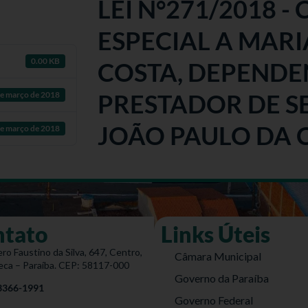
LEI N°271/2018 
ESPECIAL A MARI
0.00 KB
COSTA, DEPENDE
PRESTADOR DE S
e março de 2018
JOÃO PAULO DA 
e março de 2018
ntato
Links Úteis
ro Faustino da Silva, 647, Centro,
Câmara Municipal
eca – Paraíba. CEP: 58117-000
Governo da Paraíba
 3366-1991
Governo Federal