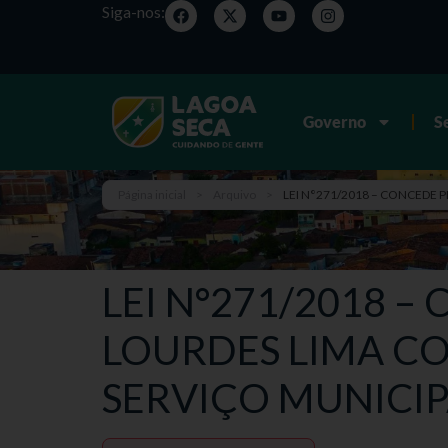
Siga-nos:
Governo
S
Página inicial
>
Arquivo
>
LEI N°271/2018 – CONCEDE 
LEI N°271/2018 –
LOURDES LIMA CO
SERVIÇO MUNICIP