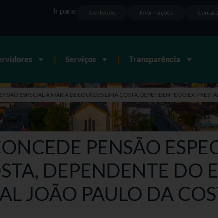
Ir para:
Conteúdo
Informações
Contat
ervidores
Serviços
Transparência
PENSÃO ESPECIAL A MARIA DE LOURDES LIMA COSTA, DEPENDENTE DO EX-PREST
 CONCEDE PENSÃO ESPEC
STA, DEPENDENTE DO 
AL JOÃO PAULO DA COS