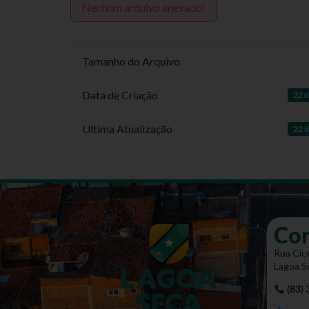
Nenhum arquivo anexado!
Tamanho do Arquivo
Data de Criação
22 d
Ultima Atualização
22 d
Co
Rua Cíce
Lagoa S
(83)