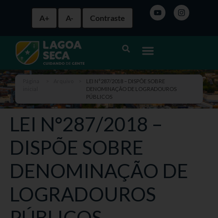
A+
A-
Contraste
Página
>
Arquivo
>
LEI N°287/2018 – DISPÕE SOBRE
inicial
DENOMINAÇÃO DE LOGRADOUROS
PÚBLICOS
LEI N°287/2018 –
DISPÕE SOBRE
DENOMINAÇÃO DE
LOGRADOUROS
PÚBLICOS