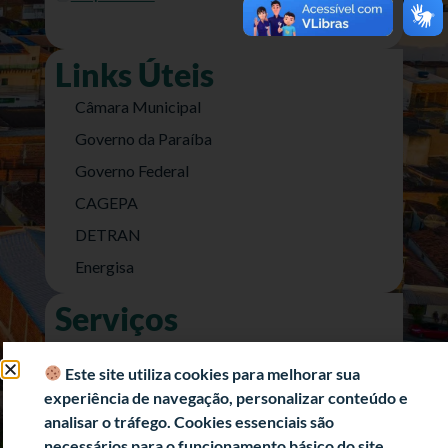
Links Úteis
Câmara Municipal
Governo da Paraíba
Governo Federal
CAGEPA
DETRAN
Energisa
Serviços
Nota Fiscal Eletrônica
Este site utiliza cookies para melhorar sua
e-SIC (Acesso a Informação)
experiência de navegação, personalizar conteúdo e
Transparência Fiscal
analisar o tráfego. Cookies essenciais são
necessários para o funcionamento básico do site.
História