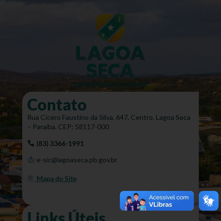
Contato
Rua Cícero Faustino da Silva, 647, Centro, Lagoa Seca
– Paraíba. CEP: 58117-000
(83) 3366-1991
e-sic@lagoaseca.pb.gov.br
Mapa do Site
Links Úteis