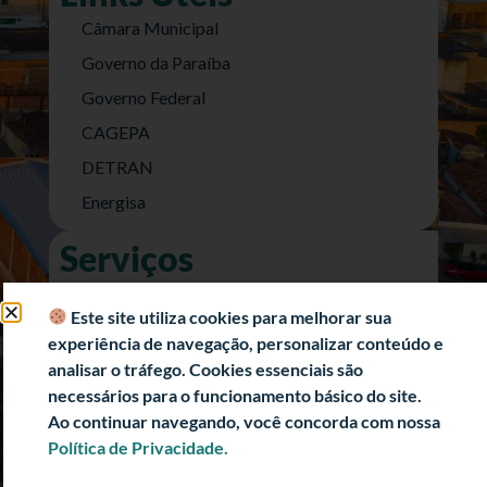
Câmara Municipal
Governo da Paraíba
Governo Federal
CAGEPA
DETRAN
Energisa
Serviços
Nota Fiscal Eletrônica
Este site utiliza cookies para melhorar sua
e-SIC (Acesso a Informação)
experiência de navegação, personalizar conteúdo e
Transparência Fiscal
analisar o tráfego. Cookies essenciais são
necessários para o funcionamento básico do site.
História
Ao continuar navegando, você concorda com nossa
Informações Turísticas
Política de Privacidade.
Politica de Privacidade