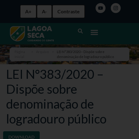
A+
A-
Contraste
Página
>
Arquivo
>
LEI N°383/2020 – Dispõe sobre
inicial
denominação de logradouro público
LEI N°383/2020 –
Dispõe sobre
denominação de
logradouro público
DOWNLOAD