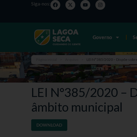
Siga-nos:
Governo
S
Página inicial
>
Arquivo
>
LEI N°385/2020 – Dispõe sobr
LEI N°385/2020 – D
âmbito municipal
DOWNLOAD