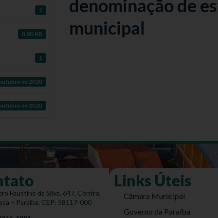
denominação de es
1
municipal
0.00 KB
1
 outubro de 2020
 outubro de 2020
ntato
Links Úteis
ro Faustino da Silva, 647, Centro,
Câmara Municipal
eca – Paraíba. CEP: 58117-000
Governo da Paraíba