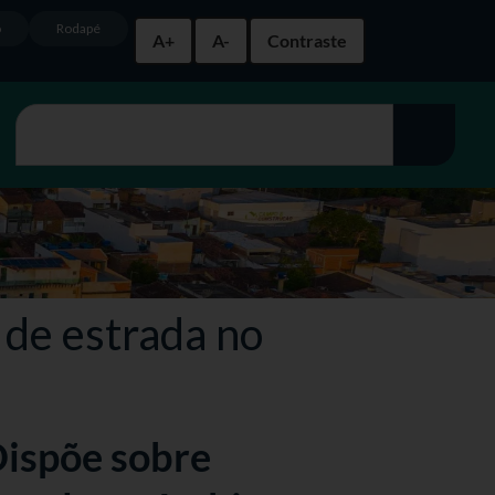
o
Rodapé
A+
A-
Contraste
de estrada no
Dispõe sobre