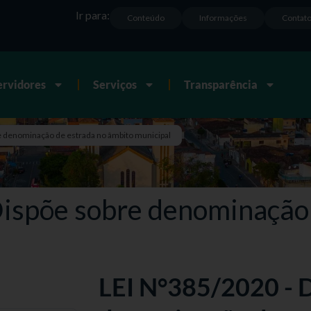
Ir para:
Conteúdo
Informações
Contat
ervidores
Serviços
Transparência
e denominação de estrada no âmbito municipal
ispõe sobre denominação 
LEI N°385/2020 - 