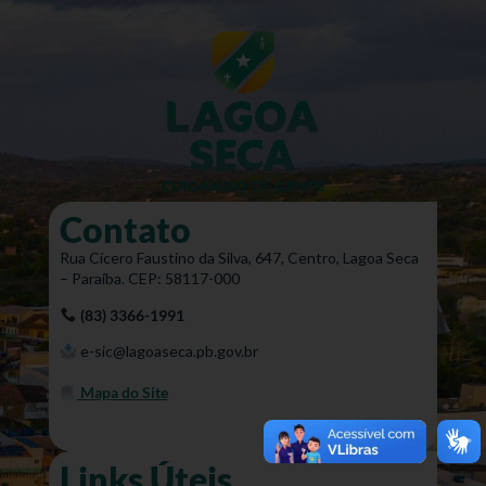
Contato
Rua Cícero Faustino da Silva, 647, Centro, Lagoa Seca
– Paraíba. CEP: 58117-000
(83) 3366-1991
e-sic@lagoaseca.pb.gov.br
Mapa do Site
Links Úteis