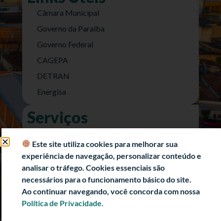
Câmara Municipal
Governo da Paraíba
Governo Federal
CAGEPA
DETRAN
Energisa
Serviços
Nota Fiscal Eletrônica
Este site utiliza cookies para melhorar sua
e-SIC (Acesso a Informação)
experiência de navegação, personalizar conteúdo e
Transparência Fiscal
analisar o tráfego. Cookies essenciais são
necessários para o funcionamento básico do site.
História
Ao continuar navegando, você concorda com nossa
Informações Turísticas
Política de Privacidade.
Politica de Privacidade