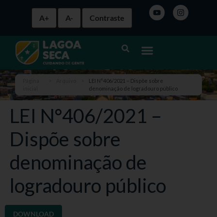
A+
A-
Contraste
Página
>
Arquivo
>
LEI N°406/2021 – Dispõe sobre
inicial
denominação de logradouro público
LEI N°406/2021 –
Dispõe sobre
denominação de
logradouro público
DOWNLOAD