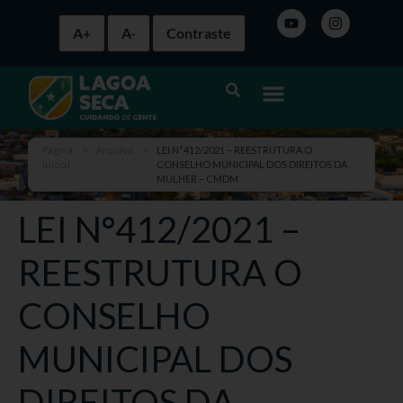
A+
A-
Contraste
Página
>
Arquivo
>
LEI N°412/2021 – REESTRUTURA O
inicial
CONSELHO MUNICIPAL DOS DIREITOS DA
MULHER – CMDM
LEI N°412/2021 –
REESTRUTURA O
CONSELHO
MUNICIPAL DOS
DIREITOS DA