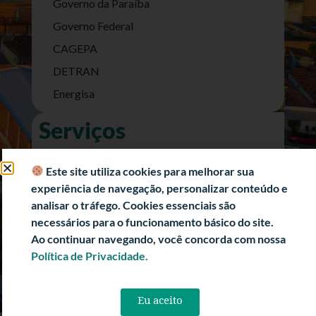
Governo da Paraíba
Governo Federal
CAGEPA
DETRAN
Energisa
Serviços
Nota Fiscal Eletrônica
Este site utiliza cookies para melhorar sua
e-SIC (Acesso a Informação)
experiência de navegação, personalizar conteúdo e
Transparência Fiscal
analisar o tráfego. Cookies essenciais são
História
necessários para o funcionamento básico do site.
Ao continuar navegando, você concorda com nossa
Informações Turísticas
Política de Privacidade.
Politica de Privacidade
Eu aceito