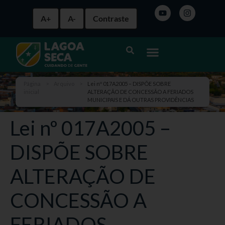
A+
A-
Contraste
Página
>
Arquivo
>
Lei nº 017A2005 – DISPÕE SOBRE
inicial
ALTERAÇÃO DE CONCESSÃO A FERIADOS
MUNICIPAIS E DÁ OUTRAS PROVIDÊNCIAS
Lei nº 017A2005 –
DISPÕE SOBRE
ALTERAÇÃO DE
CONCESSÃO A
FERIADOS