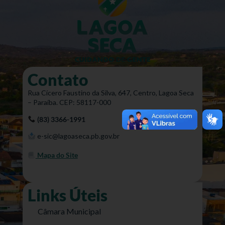
Contato
Rua Cícero Faustino da Silva, 647, Centro, Lagoa Seca
– Paraíba. CEP: 58117-000
(83) 3366-1991
e-sic@lagoaseca.pb.gov.br
Mapa do Site
Links Úteis
Câmara Municipal