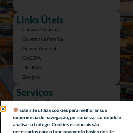
Links Úteis
Câmara Municipal
Governo da Paraíba
Governo Federal
CAGEPA
DETRAN
Energisa
Serviços
Nota Fiscal Eletrônica
Este site utiliza cookies para melhorar sua
e-SIC (Acesso a Informação)
experiência de navegação, personalizar conteúdo e
Transparência Fiscal
analisar o tráfego. Cookies essenciais são
História
necessários para o funcionamento básico do site.