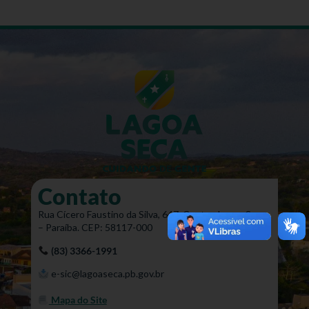
Contato
Rua Cícero Faustino da Silva, 647, Centro, Lagoa Seca
– Paraíba. CEP: 58117-000
(83) 3366-1991
e-sic@lagoaseca.pb.gov.br
Mapa do Site