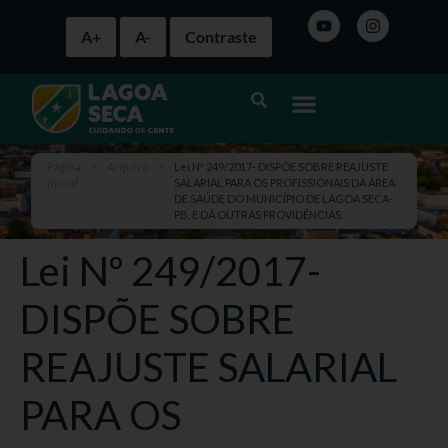
A+
A-
Contraste
Página
>
Arquivo
>
Lei Nº 249/2017- DISPÕE SOBRE REAJUSTE
inicial
SALARIAL PARA OS PROFISSIONAIS DA ÁREA
DE SAÚDE DO MUNICÍPIO DE LAGOA SECA-
PB, E DÁ OUTRAS PROVIDÊNCIAS.
Lei Nº 249/2017-
DISPÕE SOBRE
REAJUSTE SALARIAL
PARA OS