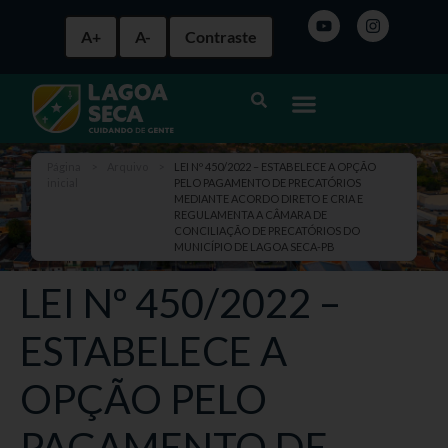
A+
A-
Contraste
Página
>
Arquivo
>
LEI Nº 450/2022 – ESTABELECE A OPÇÃO
inicial
PELO PAGAMENTO DE PRECATÓRIOS
MEDIANTE ACORDO DIRETO E CRIA E
REGULAMENTA A CÂMARA DE
CONCILIAÇÃO DE PRECATÓRIOS DO
MUNICÍPIO DE LAGOA SECA-PB
LEI Nº 450/2022 –
ESTABELECE A
OPÇÃO PELO
PAGAMENTO DE