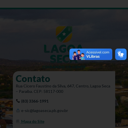
Contato
Rua Cícero Faustino da Silva, 647, Centro, Lagoa Seca
– Paraíba. CEP: 58117-000
(83) 3366-1991
e-sic@lagoaseca.pb.gov.br
Mapa do Site