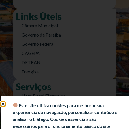
Links Úteis
Câmara Municipal
Governo da Paraíba
Governo Federal
CAGEPA
DETRAN
Energisa
Serviços
Nota Fiscal Eletrônica
e-SIC (Acesso a Informação)
Este site utiliza cookies para melhorar sua
experiência de navegação, personalizar conteúdo e
Transparência Fiscal
analisar o tráfego. Cookies essenciais são
História
necessários para o funcionamento básico do site.