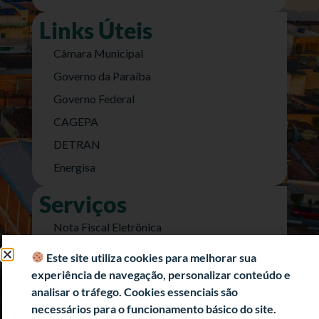
Links Úteis
Câmara Municipal
Governo da Paraíba
Governo Federal
CAGEPA
DETRAN
Energisa
Serviços
Nota Fiscal Eletrônica
e-SIC (Acesso a Informação)
Este site utiliza cookies para melhorar sua
Transparência Fiscal
experiência de navegação, personalizar conteúdo e
analisar o tráfego. Cookies essenciais são
História
necessários para o funcionamento básico do site.
Informações Turísticas