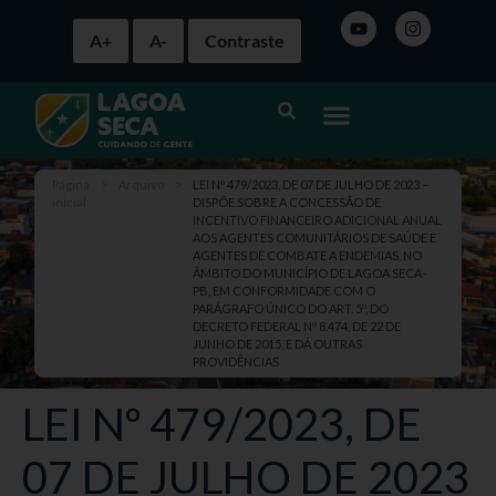
A+
A-
Contraste
Página
>
Arquivo
>
LEI Nº 479/2023, DE 07 DE JULHO DE 2023 –
inicial
DISPÕE SOBRE A CONCESSÃO DE
INCENTIVO FINANCEIRO ADICIONAL ANUAL
AOS AGENTES COMUNITÁRIOS DE SAÚDE E
AGENTES DE COMBATE A ENDEMIAS, NO
ÂMBITO DO MUNICÍPIO DE LAGOA SECA-
PB, EM CONFORMIDADE COM O
PARÁGRAFO ÚNICO DO ART. 5º, DO
DECRETO FEDERAL Nº 8.474, DE 22 DE
JUNHO DE 2015, E DÁ OUTRAS
PROVIDÊNCIAS
LEI Nº 479/2023, DE
07 DE JULHO DE 2023