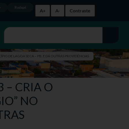
o
Rodapé
A+
A-
Contraste
ICÍPIO DE LAGOA SECA – PB, E DÁ OUTRAS PROVIDÊNCIAS
3 – CRIA O
IO” NO
TRAS