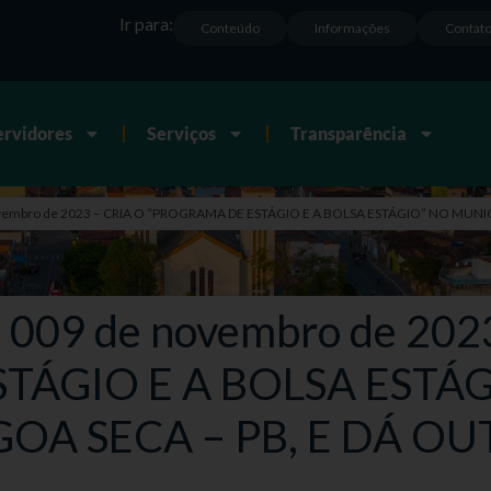
Ir para:
Conteúdo
Informações
Contat
ervidores
Serviços
Transparência
 novembro de 2023 – CRIA O “PROGRAMA DE ESTÁGIO E A BOLSA ESTÁGIO” NO MUN
e 009 de novembro de 202
TÁGIO E A BOLSA ESTÁG
OA SECA – PB, E DÁ OU