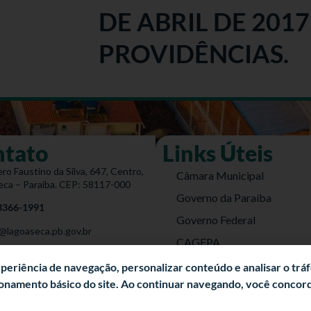
DE ABRIL DE 2017
PROVIDÊNCIAS.
ntato
Links Úteis
ro Faustino da Silva, 647, Centro,
Câmara Municipal
eca – Paraíba. CEP: 58117-000
Governo da Paraíba
 3366-1991
Governo Federal
@lagoaseca.pb.gov.br
CAGEPA
do Site
DETRAN
experiência de navegação, personalizar conteúdo e analisar o trá
cionamento básico do site. Ao continuar navegando, você conco
Energisa