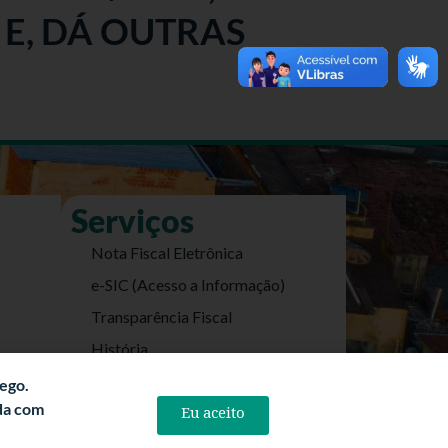
 E, DÁ OUTRAS
Serviços
Nota Fiscal Eletrônica
e-SIC (Acesso a Informação)
Transparência Fiscal
História
Informações Turísticas
fego.
rda com
Politica de Privacidade
Eu aceito