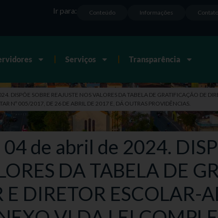
Ir para:
Conteúdo
Informações
Contat
ervidores
Serviços
Transparência
l de 2024. DISPÕE SOBRE REAJUSTE NOS VALORES DA TABELA DE GRATIFICAÇÃO DE
R Nº 005/2017, DE 26 DE ABRIL DE 2017 E, DÁ OUTRAS PROVIDÊNCIAS.
e 04 de abril de 2024. D
LORES DA TABELA DE G
 E DIRETOR ESCOLAR-
EXO VI DA LEI COMPL