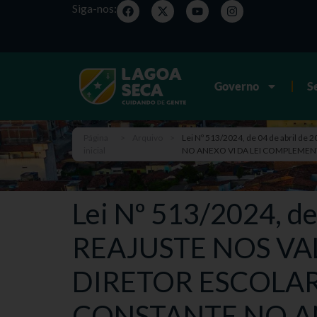
Siga-nos:
Governo
S
Página
>
Arquivo
>
Lei Nº 513/2024, de 04 de abri
inicial
NO ANEXO VI DA LEI COMPLEMENTA
Lei Nº 513/2024, d
REAJUSTE NOS VA
DIRETOR ESCOLAR
CONSTANTE NO AN