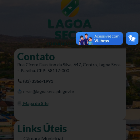
Contato
Rua Cícero Faustino da Silva, 647, Centro, Lagoa Seca
– Paraíba. CEP: 58117-000
(83) 3366-1991
e-sic@lagoaseca.pb.gov.br
Mapa do Site
Links Úteis
Câmara Municipal