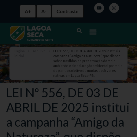
A+
A-
Contraste
Página
>
Arquivo
>
LEI Nº 556, DE 03 DE ABRIL DE 2025 institui a
inicial
campanha “Amigo da Natureza”, que dispõe
sobre medidas de preservação do meio
ambiente e de educação ambiental por meio
do plantio coletivo de mudas de árvores
nativas em Lagoa Seca-PB.
LEI Nº 556, DE 03 DE
ABRIL DE 2025 institui
a campanha “Amigo da
Natureza”, que dispõe