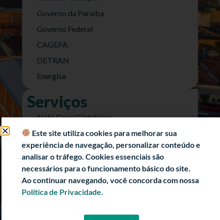
Governo da Paraíba
Governo Federal
CAGEPA
DETRAN
Energisa
Serviços
Nota Fiscal Eletrônica
Este site utiliza cookies para melhorar sua
e-SIC (Acesso a Informação)
experiência de navegação, personalizar conteúdo e
Transparência Fiscal
analisar o tráfego. Cookies essenciais são
História
necessários para o funcionamento básico do site.
Ao continuar navegando, você concorda com nossa
Informações Turísticas
Política de Privacidade.
Politica de Privacidade